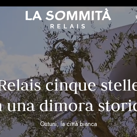
Relais cinque stell
n una dimora stori
Ostuni, la città bianca