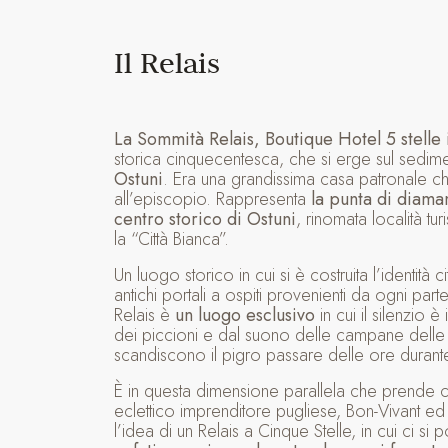
Il Relais
La Sommità Relais, Boutique Hotel 5 stelle 
storica cinquecentesca, che si erge sul sedim
Ostuni
. Era una grandissima casa patronale c
all’episcopio. Rappresenta
la punta di diama
centro storico di Ostuni
, rinomata località t
la “Città Bianca”.
Un luogo storico in cui si è costruita l’identità 
antichi portali a ospiti provenienti da ogni p
Relais è
un luogo esclusivo
in cui il silenzio è
dei piccioni e dal suono delle campane delle
scandiscono il pigro passare delle ore durante
È in questa dimensione parallela che prende 
eclettico imprenditore pugliese, Bon-Vivant ed
l’idea di un Relais a Cinque Stelle, in cui ci si