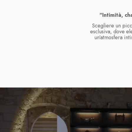
“Intimità, ch
Scegliere un picco
esclusiva, dove ele
un’atmosfera int