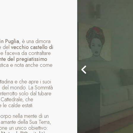
in Puglia
, è una dimora
e del
vecchio castello di
he faceva da contraltare
nte del pregiatissimo
uristica e nota anche come
cittadina e che apre i suoi
arte del mondo. La Sommità
 interrotto solo dal tubare
 Cattedrale, che
 le calde estati.
corpo nella mente di un
 amante della Sua Terra,
 pone un unico obiettivo: