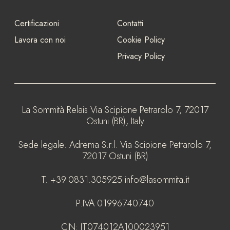
Certificazioni
Contatti
Lavora con noi
Cookie Policy
Privacy Policy
La Sommità Relais
Via Scipione Petrarolo 7, 72017
Ostuni (BR), Italy
Sede legale:
Adrema S.r.l. Via Scipione Petrarolo 7,
72017 Ostuni (BR)
T.
+39.0831.305925
info@lasommita.it
P.IVA
01996740740
CIN:
IT074012A100023951