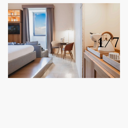
1
/
7